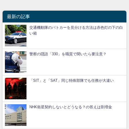
最新の記事
交通機動隊のパトカーを見分ける方法は赤色灯の下の白
い箱
警察の隠語「330」を職質で聞いたら要注意？
「SIT」と「SAT」同じ特殊部隊でも任務が大違い
NHK衛星契約しないとどうなる？の答えは割増金