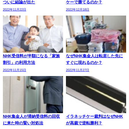
ついに結論が出た
ケーで勝てるのか？
2022年11月22日
2022年12月18日
NHK受信料が半額になる「家族
なぜNHK集金人は転居した先に
割引」の利用方法
すぐに現れるのか？
2022年11月15日
2022年11月27日
NHK集金人が滞納受信料の回収
イラネッチケー裁判はなぜNHK
に来た時の賢い対処法
が高裁で逆転勝利？