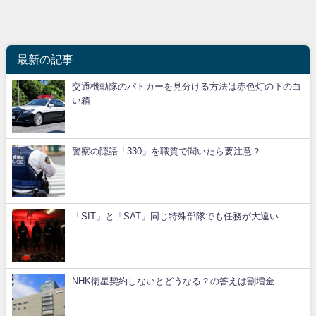
最新の記事
交通機動隊のパトカーを見分ける方法は赤色灯の下の白
い箱
警察の隠語「330」を職質で聞いたら要注意？
「SIT」と「SAT」同じ特殊部隊でも任務が大違い
NHK衛星契約しないとどうなる？の答えは割増金