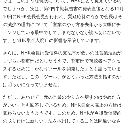
では、このような現状について、NHKはどう捉えているの
でしょうか。実は、第2四半期報告書の発表直後となる11月
10日にNHK会長会見が行われ、質疑応答のなかで会長はそ
の減少の理由について「営業のやり方を去年から大幅にチ
ェンジしている最中でして、まだなかなか読み切れないで
す」とNHK集金人廃止の影響を示唆しています。
さらに、NHK会長は受信料の支払率が低いのは営業活動が
しづらい都市部だとしたうえで、都市部で視聴者へアクセ
スするために「かなりツールを開発した」とも語っていま
す。ただし、この「ツール」がどういった方法を指すのか
は明らかになっていません。
ただし、あわせて「元の営業のやり方へ戻すのはやめた方
がいい」とも回答しているため、NHK集金人廃止の方針は
変わらないようようです。このため、NHKが今後受信契約
の取り付けに新しい手法を採用してくることは間違いなさ