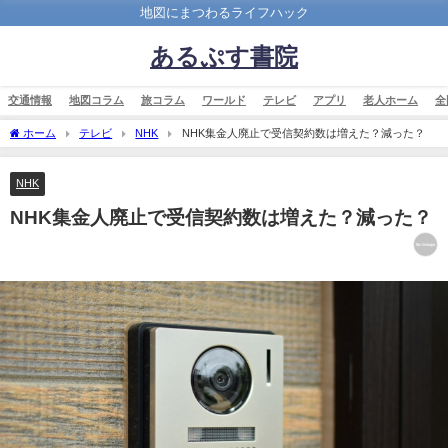
地図にまつわるライフハック
あるぷす書院
交通情報
地図コラム
旅コラム
ワールド
テレビ
アプリ
老人ホーム
全
ホーム
テレビ
NHK
NHK集金人廃止で受信契約数は増えた？減った？
NHK
NHK集金人廃止で受信契約数は増えた？減った？