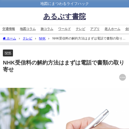
地図にまつわるライフハック
あるぷす書院
交通情報
地図コラム
旅コラム
ワールド
テレビ
アプリ
老人ホーム
全
ホーム
テレビ
NHK
NHK受信料の解約方法はまずは電話で書類の取り寄
せ
NHK
NHK受信料の解約方法はまずは電話で書類の取り
寄せ