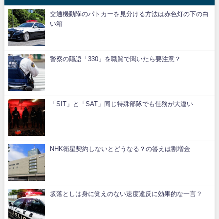
交通機動隊のパトカーを見分ける方法は赤色灯の下の白
い箱
警察の隠語「330」を職質で聞いたら要注意？
「SIT」と「SAT」同じ特殊部隊でも任務が大違い
NHK衛星契約しないとどうなる？の答えは割増金
坂落としは身に覚えのない速度違反に効果的な一言？