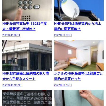
NHK受信料支払率【2021年度
NHK受信料は衛星契約から地上
末・最新版】増減は？
契約に変更可能？
2022年11月7日
2022年11月8日
NHK契約解除は解約届の取り寄
ホテルのNHK受信料は1部屋ごと
せから手続きスタート
契約が必要だった
2022年11月12日
2022年11月2日