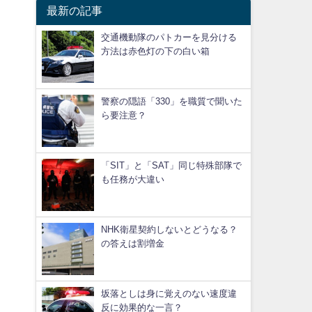
最新の記事
交通機動隊のパトカーを見分ける
方法は赤色灯の下の白い箱
警察の隠語「330」を職質で聞いた
ら要注意？
「SIT」と「SAT」同じ特殊部隊で
も任務が大違い
NHK衛星契約しないとどうなる？
の答えは割増金
坂落としは身に覚えのない速度違
反に効果的な一言？