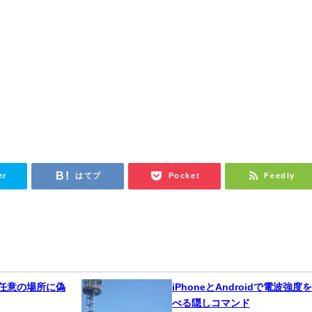
er
はてブ
Pocket
Feedly
任意の場所に偽
iPhoneとAndroidで電波強度
べる隠しコマンド