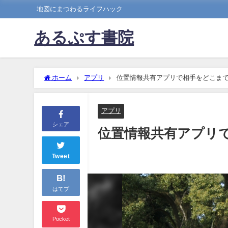
地図にまつわるライフハック
あるぷす書院
ホーム
アプリ
位置情報共有アプリで相手をどこま
アプリ
シェア
位置情報共有アプリ
Tweet
B!
はてブ
Pocket