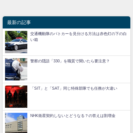
最新の記事
交通機動隊のパトカーを見分ける方法は赤色灯の下の白
い箱
警察の隠語「330」を職質で聞いたら要注意？
「SIT」と「SAT」同じ特殊部隊でも任務が大違い
NHK衛星契約しないとどうなる？の答えは割増金