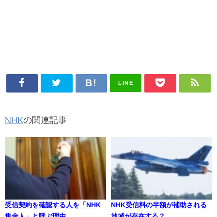
LINE
NHK
の関連記事
受信契約を確認する人を「NHK
NHK受信料の半額が補助される
集金人」と呼ぶ理由
地域が存在する？