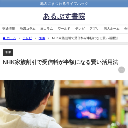
地図にまつわるライフハック
あるぷす書院
交通情報
地図コラム
旅コラム
ワールド
テレビ
アプリ
老人ホーム
全
ホーム
テレビ
NHK
NHK家族割引で受信料が半額になる賢い活用法
NHK
NHK家族割引で受信料が半額になる賢い活用法