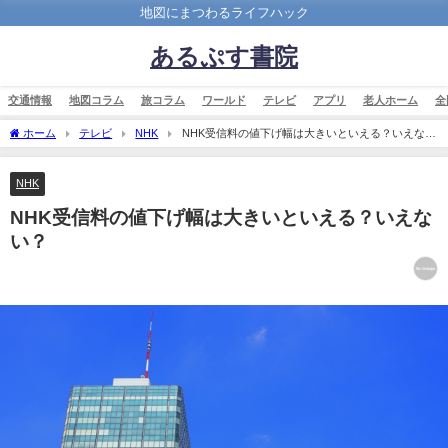
地図にまつわるライフハック
あるぷす書院
交通情報
地図コラム
旅コラム
ワールド
テレビ
アプリ
老人ホーム
全
ホーム
テレビ
NHK
NHK受信料の値下げ幅は大きいといえる？いえな
い？
NHK
NHK受信料の値下げ幅は大きいといえる？いえな
い？