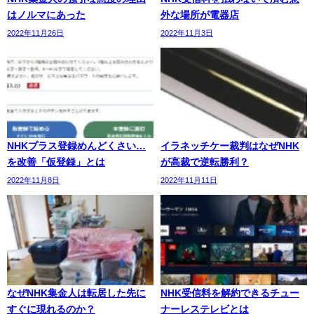
はノルマにあった
外な場所が電器店
2022年11月26日
2022年11月3日
NHKプラス登録めんどくさい…
イラネッチケー裁判はなぜNHK
を改善「仮登録」とは
が高裁で逆転勝利？
2022年11月8日
2022年11月11日
なぜNHK集金人は転居した先に
NHK受信料を解約できるチュー
すぐに現れるのか？
ナーレステレビとは