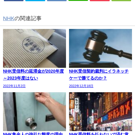
NHK
の関連記事
NHK受信料の延滞金が2020年度
NHK受信契約裁判にイラネッチ
～2023年度はない
ケーで勝てるのか？
2022年11月2日
2022年12月18日
NHK集金人の強引な態度の理由
NHK受信料を払わないで済む意