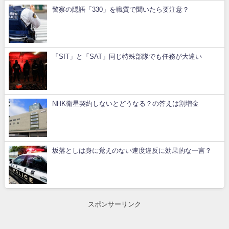
警察の隠語「330」を職質で聞いたら要注意？
「SIT」と「SAT」同じ特殊部隊でも任務が大違い
NHK衛星契約しないとどうなる？の答えは割増金
坂落としは身に覚えのない速度違反に効果的な一言？
スポンサーリンク