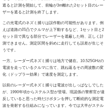
遮ると計測を開始して、前輪が3m離れた2セット目のレー
ザーを遮ると計測を終了します。
この光電式のネズミ捕りは誤作動の可能性があります。例
えば道路の凹凸でクルマが上下動するなど、1セット目と2
セット目で異なる部分でレーザーを遮蔽した時、正しく計
測できません。測定区間を斜めに走行しても誤差が生じそ
うです。
一方、レーダー式ネズミ捕りは地方で健在。10.525GHzの
電波を走っているクルマに当て、跳ね返るその周波数の変
化（ドップラー効果）で速度を測定します。
以前のレーダー式ネズミ捕りは電波が出しっぱなしでした
が、1990年頃からステルス型が登場。現認係の警察官が違
反していると思った時だけボタンを押して断続的な測定電
波を発射する仕組みになっています。今では大半がステル