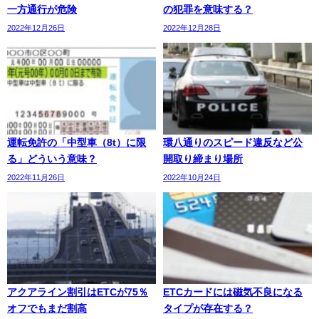
一方通行が危険
の犯罪を意味する？
2022年12月26日
2022年12月28日
運転免許の「中型車（8t）に限
環八通りのスピード違反など公
る」どういう意味？
開取り締まり場所
2022年11月26日
2022年10月24日
アクアライン割引はETCが75％
ETCカードには磁気不良になる
オフでもまだ割高
タイプが存在する？