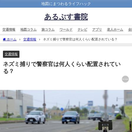
地図にまつわるライフハック
あるぷす書院
交通情報
地図コラム
旅コラム
ワールド
テレビ
アプリ
老人ホーム
全
ホーム
交通情報
ネズミ捕りで警察官は何人くらい配置されている？
交通情報
ネズミ捕りで警察官は何人くらい配置されてい
る？