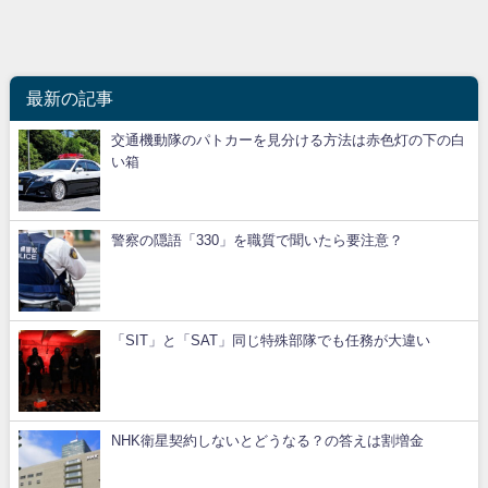
最新の記事
交通機動隊のパトカーを見分ける方法は赤色灯の下の白
い箱
警察の隠語「330」を職質で聞いたら要注意？
「SIT」と「SAT」同じ特殊部隊でも任務が大違い
NHK衛星契約しないとどうなる？の答えは割増金