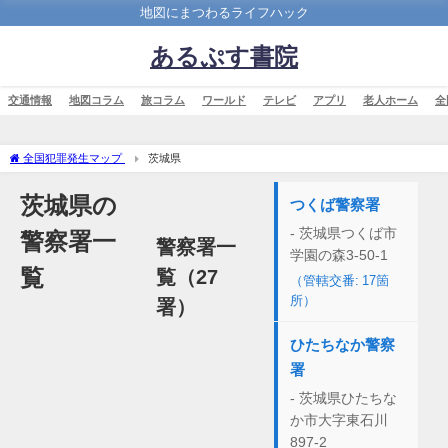
地図にまつわるライフハック
あるぷす書院
交通情報
地図コラム
旅コラム
ワールド
テレビ
アプリ
老人ホーム
全
全国犯罪発生マップ
茨城県
茨城県の
つくば警察署
- 茨城県つくば市
警察署一
警察署一
学園の森3-50-1
覧
覧（27
（管轄交番: 17箇
所）
署）
ひたちなか警察
署
- 茨城県ひたちな
か市大字東石川
897-2