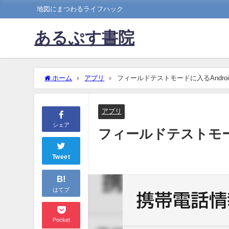
地図にまつわるライフハック
あるぷす書院
ホーム
アプリ
フィールドテストモードに入るAndro
アプリ
シェア
フィールドテストモー
Tweet
B!
はてブ
Pocket