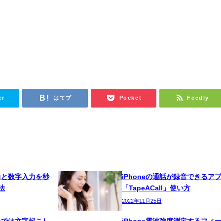
er
はてブ
Pocket
Feedly
入力と数字入力を秒
iPhoneの通話が録音できるア
法
「TapeACall」使い方
2022年11月25日