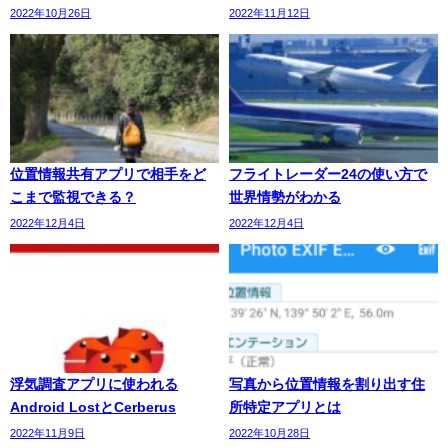
2022年10月26日
2022年11月12日
位置情報共有アプリで相手をど
フライトレーダー24の使い方で
こまで監視できる？
世界情勢がわかる
2022年12月4日
2022年12月4日
浮気調査アプリに使われる
写真から位置情報を割り出す住
Android LostとCerberus
所特定アプリとは
2022年11月9日
2022年10月28日