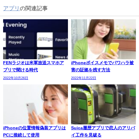
アプリ
の関連記事
FENラジオは米軍放送スマホア
iPhoneボイスメモでパワハラ被
プリで聞ける時代
害の証拠を残す方法
2022年10月26日
2022年11月22日
iPhoneの位置情報偽装アプリは
Suica履歴アプリで恋人のアリバ
PCに接続して使用
イ工作を見破る