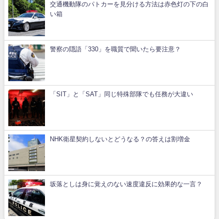
交通機動隊のパトカーを見分ける方法は赤色灯の下の白
い箱
警察の隠語「330」を職質で聞いたら要注意？
「SIT」と「SAT」同じ特殊部隊でも任務が大違い
NHK衛星契約しないとどうなる？の答えは割増金
坂落としは身に覚えのない速度違反に効果的な一言？