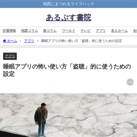
地図にまつわるライフハック
あるぷす書院
交通情報
地図コラム
旅コラム
ワールド
テレビ
アプリ
老人ホーム
全
ホーム
アプリ
睡眠アプリの怖い使い方「盗聴」的に使うための設定
アプリ
睡眠アプリの怖い使い方「盗聴」的に使うための
設定