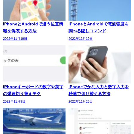
iPhoneとAndroidで違う位置情
iPhoneとAndroidで電波強度を
報を偽装する方法
調べる隠しコマンド
2022年11月19日
2022年11月19日
iPhoneキーボードの数字や英字
iPhoneでかな入力と数字入力を
の爆速切り替えテク
秒速で切り替える方法
2022年11月9日
2022年11月26日