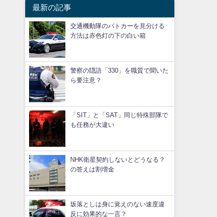
最新の記事
交通機動隊のパトカーを見分ける
方法は赤色灯の下の白い箱
警察の隠語「330」を職質で聞いた
ら要注意？
「SIT」と「SAT」同じ特殊部隊で
も任務が大違い
NHK衛星契約しないとどうなる？
の答えは割増金
坂落としは身に覚えのない速度違
反に効果的な一言？