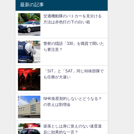
最新の記事
交通機動隊のパトカーを見分ける
方法は赤色灯の下の白い箱
警察の隠語「330」を職質で聞いた
ら要注意？
「SIT」と「SAT」同じ特殊部隊で
も任務が大違い
NHK衛星契約しないとどうなる？
の答えは割増金
坂落としは身に覚えのない速度違
反に効果的な一言？