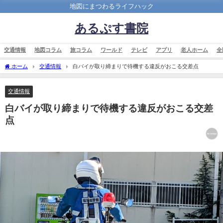
地図にまつわるライフハック
あるぷす書院
交通情報
地図コラム
旅コラム
ワールド
テレビ
アプリ
老人ホーム
全
ホーム
交通情報
白バイが取り締まりで待機する違反がおこる交差点
交通情報
白バイが取り締まりで待機する違反がおこる交差
点