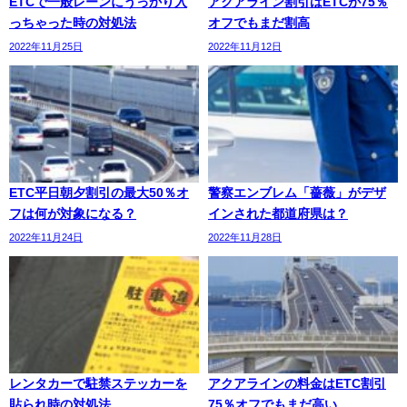
ETCで一般レーンにうっかり入
アクアライン割引はETCが75％
っちゃった時の対処法
オフでもまだ割高
2022年11月25日
2022年11月12日
ETC平日朝夕割引の最大50％オ
警察エンブレム「薔薇」がデザ
フは何が対象になる？
インされた都道府県は？
2022年11月24日
2022年11月28日
レンタカーで駐禁ステッカーを
アクアラインの料金はETC割引
貼られ時の対処法
75％オフでもまだ高い