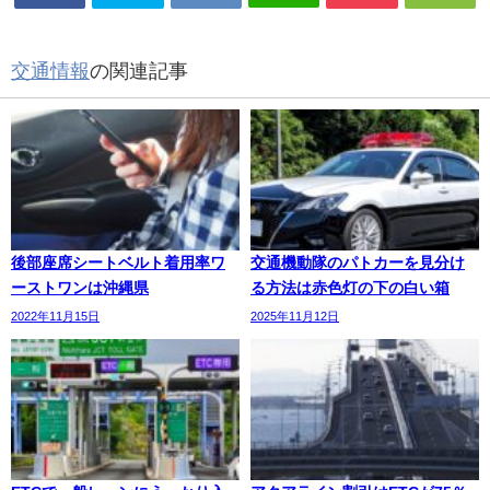
交通情報
の関連記事
後部座席シートベルト着用率ワ
交通機動隊のパトカーを見分け
ーストワンは沖縄県
る方法は赤色灯の下の白い箱
2022年11月15日
2025年11月12日