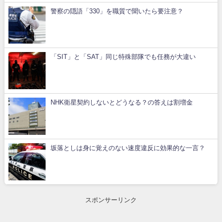
警察の隠語「330」を職質で聞いたら要注意？
「SIT」と「SAT」同じ特殊部隊でも任務が大違い
NHK衛星契約しないとどうなる？の答えは割増金
坂落としは身に覚えのない速度違反に効果的な一言？
スポンサーリンク