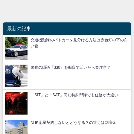
最新の記事
交通機動隊のパトカーを見分ける方法は赤色灯の下の白
い箱
警察の隠語「330」を職質で聞いたら要注意？
「SIT」と「SAT」同じ特殊部隊でも任務が大違い
NHK衛星契約しないとどうなる？の答えは割増金