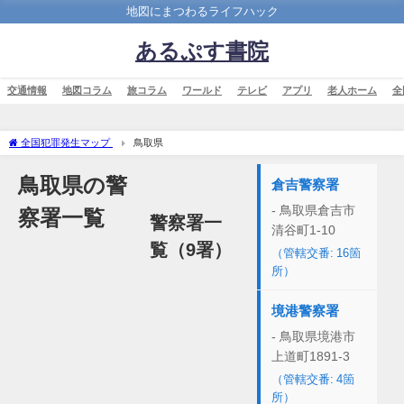
地図にまつわるライフハック
あるぷす書院
交通情報
地図コラム
旅コラム
ワールド
テレビ
アプリ
老人ホーム
全
全国犯罪発生マップ
鳥取県
鳥取県の警
倉吉警察署
- 鳥取県倉吉市
察署一覧
警察署一
清谷町1-10
覧（9署）
（管轄交番: 16箇
所）
境港警察署
- 鳥取県境港市
上道町1891-3
（管轄交番: 4箇
所）