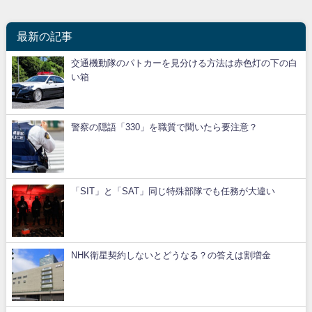
最新の記事
交通機動隊のパトカーを見分ける方法は赤色灯の下の白
い箱
警察の隠語「330」を職質で聞いたら要注意？
「SIT」と「SAT」同じ特殊部隊でも任務が大違い
NHK衛星契約しないとどうなる？の答えは割増金