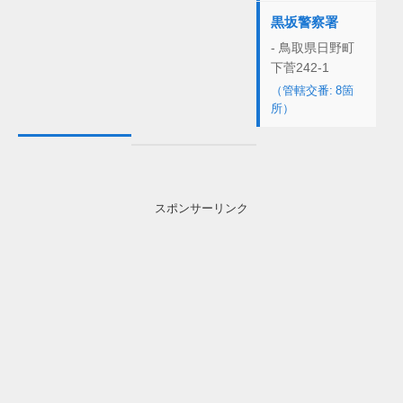
黒坂警察署
- 鳥取県日野町
下菅242-1
（管轄交番: 8箇
所）
スポンサーリンク