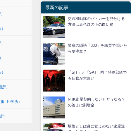
最新の記事
所）
交通機動隊のパトカーを見分ける
方法は赤色灯の下の白い箱
所）
所）
警察の隠語「330」を職質で聞いた
ら要注意？
）
所）
「SIT」と「SAT」同じ特殊部隊で
も任務が大違い
9箇所）
NHK衛星契約しないとどうなる？
番: 10箇所）
の答えは割増金
箇所）
坂落としは身に覚えのない速度違