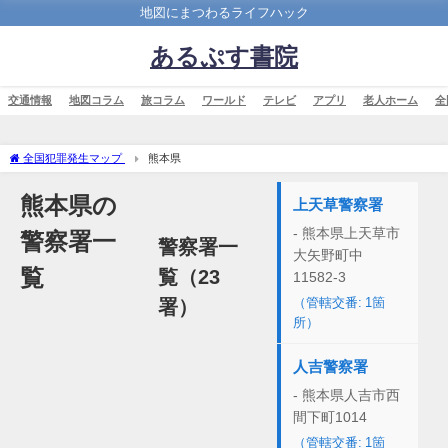
地図にまつわるライフハック
あるぷす書院
交通情報
地図コラム
旅コラム
ワールド
テレビ
アプリ
老人ホーム
全
全国犯罪発生マップ
熊本県
熊本県の
上天草警察署
- 熊本県上天草市
警察署一
警察署一
大矢野町中
覧
覧（23
11582-3
（管轄交番: 1箇
署）
所）
人吉警察署
- 熊本県人吉市西
間下町1014
（管轄交番: 1箇