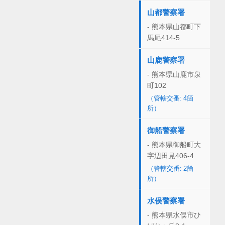
山都警察署
- 熊本県山都町下
馬尾414-5
山鹿警察署
- 熊本県山鹿市泉
町102
（管轄交番: 4箇
所）
御船警察署
- 熊本県御船町大
字辺田見406-4
（管轄交番: 2箇
所）
水俣警察署
- 熊本県水俣市ひ