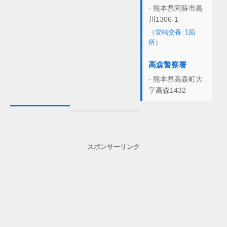
- 熊本県阿蘇市黒
川1306-1
（管轄交番: 1箇
所）
高森警察署
- 熊本県高森町大
字高森1432
スポンサーリンク