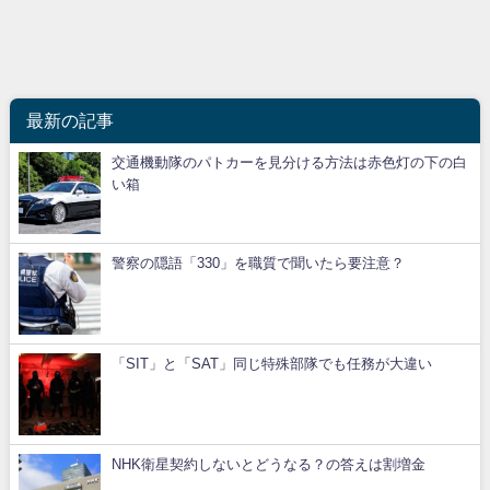
最新の記事
交通機動隊のパトカーを見分ける方法は赤色灯の下の白
い箱
警察の隠語「330」を職質で聞いたら要注意？
「SIT」と「SAT」同じ特殊部隊でも任務が大違い
NHK衛星契約しないとどうなる？の答えは割増金