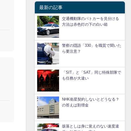
最新の記事
交通機動隊のパトカーを見分ける
方法は赤色灯の下の白い箱
警察の隠語「330」を職質で聞いた
ら要注意？
「SIT」と「SAT」同じ特殊部隊で
も任務が大違い
NHK衛星契約しないとどうなる？
の答えは割増金
坂落としは身に覚えのない速度違