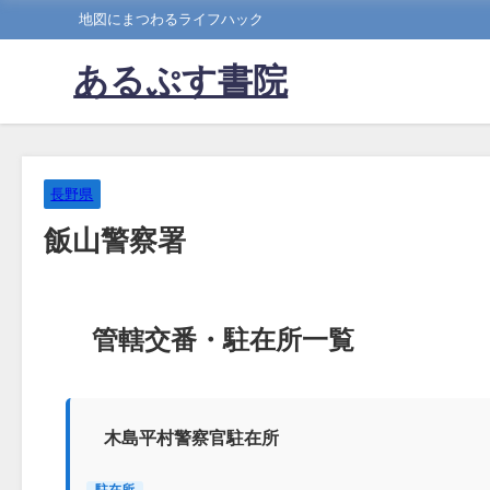
地図にまつわるライフハック
あるぷす書院
長野県
飯山警察署
管轄交番・駐在所一覧
木島平村警察官駐在所
駐在所