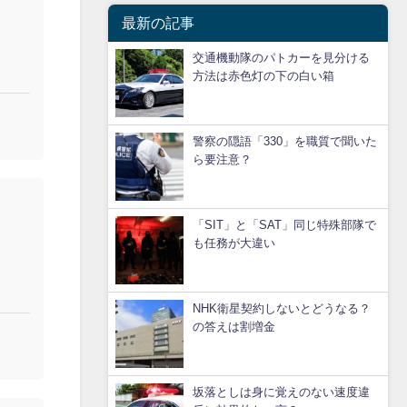
最新の記事
交通機動隊のパトカーを見分ける
方法は赤色灯の下の白い箱
警察の隠語「330」を職質で聞いた
ら要注意？
「SIT」と「SAT」同じ特殊部隊で
も任務が大違い
NHK衛星契約しないとどうなる？
の答えは割増金
坂落としは身に覚えのない速度違