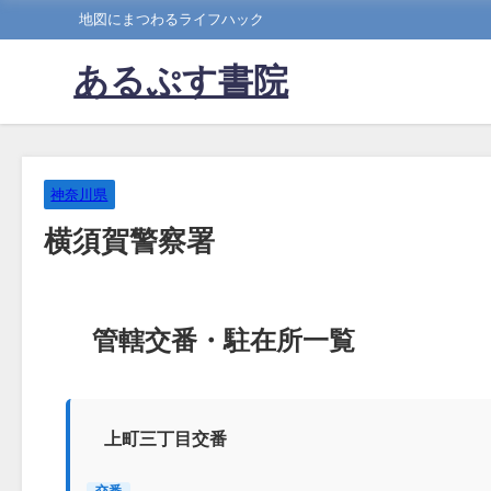
地図にまつわるライフハック
あるぷす書院
神奈川県
横須賀警察署
管轄交番・駐在所一覧
上町三丁目交番
交番