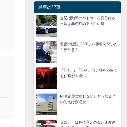
最新の記事
交通機動隊のパトカーを見分ける
方法は赤色灯の下の白い箱
警察の隠語「330」を職質で聞いた
ら要注意？
「SIT」と「SAT」同じ特殊部隊で
も任務が大違い
NHK衛星契約しないとどうなる？
の答えは割増金
坂落としは身に覚えのない速度違