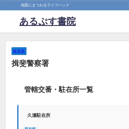
地図にまつわるライフハック
あるぷす書院
岐阜県
揖斐警察署
管轄交番・駐在所一覧
久瀬駐在所
駐在所