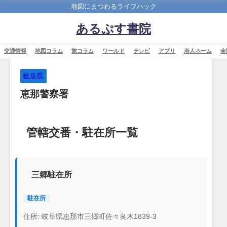
地図にまつわるライフハック
あるぷす書院
交通情報
地図コラム
旅コラム
ワールド
テレビ
アプリ
老人ホーム
全
岐阜県
恵那警察署
管轄交番・駐在所一覧
三郷駐在所
駐在所
住所: 岐阜県恵那市三郷町佐々良木1839-3