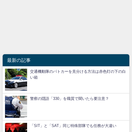
最新の記事
交通機動隊のパトカーを見分ける方法は赤色灯の下の白
い箱
警察の隠語「330」を職質で聞いたら要注意？
「SIT」と「SAT」同じ特殊部隊でも任務が大違い