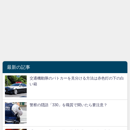
最新の記事
交通機動隊のパトカーを見分ける方法は赤色灯の下の白
い箱
警察の隠語「330」を職質で聞いたら要注意？