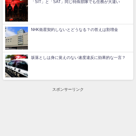
「SIT」と「SAT」同じ特殊部隊でも任務が大違い
NHK衛星契約しないとどうなる？の答えは割増金
坂落としは身に覚えのない速度違反に効果的な一言？
スポンサーリンク