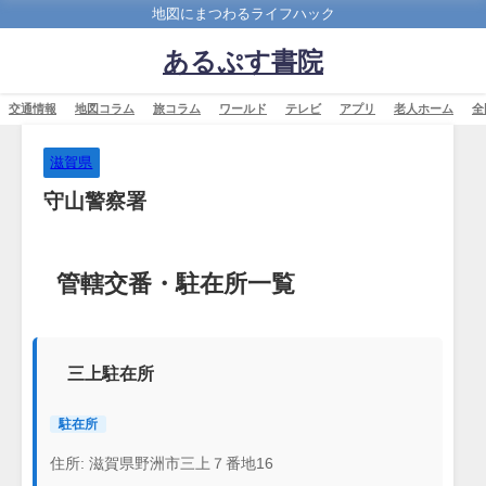
地図にまつわるライフハック
あるぷす書院
交通情報
地図コラム
旅コラム
ワールド
テレビ
アプリ
老人ホーム
全
滋賀県
守山警察署
管轄交番・駐在所一覧
三上駐在所
駐在所
住所: 滋賀県野洲市三上７番地16