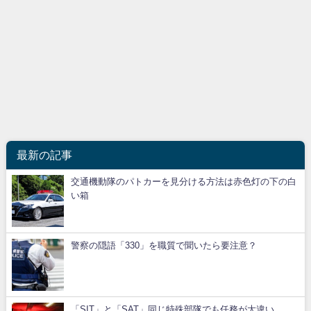
最新の記事
交通機動隊のパトカーを見分ける方法は赤色灯の下の白
い箱
警察の隠語「330」を職質で聞いたら要注意？
「SIT」と「SAT」同じ特殊部隊でも任務が大違い