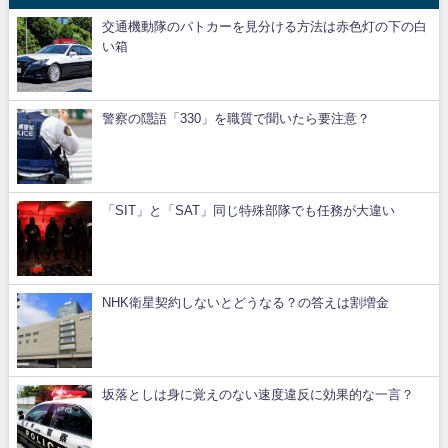
交通機動隊のパトカーを見分ける方法は赤色灯の下の白
い箱
警察の隠語「330」を職質で聞いたら要注意？
「SIT」と「SAT」同じ特殊部隊でも任務が大違い
NHK衛星契約しないとどうなる？の答えは割増金
坂落としは身に覚えのない速度違反に効果的な一言？