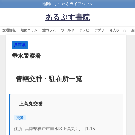
地図にまつわるライフハック
あるぷす書院
交通情報
地図コラム
旅コラム
ワールド
テレビ
アプリ
老人ホーム
全
兵庫県
垂水警察署
管轄交番・駐在所一覧
上高丸交番
交番
住所: 兵庫県神戸市垂水区上高丸2丁目1-15