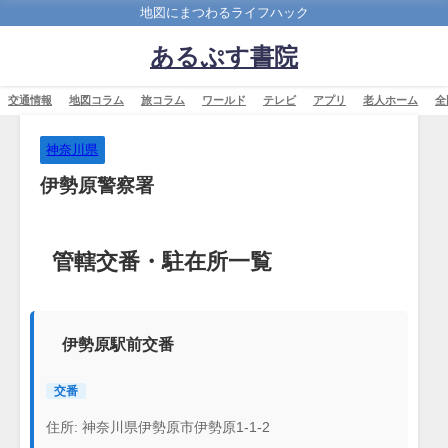
地図にまつわるライフハック
あるぷす書院
交通情報
地図コラム
旅コラム
ワールド
テレビ
アプリ
老人ホーム
全
神奈川県
伊勢原警察署
管轄交番・駐在所一覧
伊勢原駅前交番
交番
住所: 神奈川県伊勢原市伊勢原1-1-2