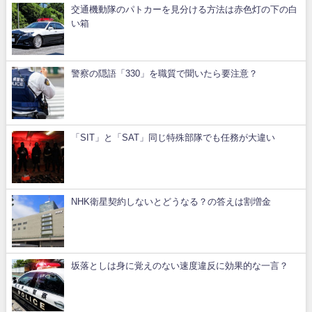
交通機動隊のパトカーを見分ける方法は赤色灯の下の白
い箱
警察の隠語「330」を職質で聞いたら要注意？
「SIT」と「SAT」同じ特殊部隊でも任務が大違い
NHK衛星契約しないとどうなる？の答えは割増金
坂落としは身に覚えのない速度違反に効果的な一言？