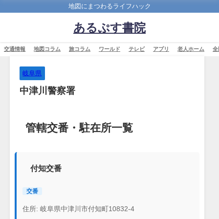
地図にまつわるライフハック
あるぷす書院
交通情報
地図コラム
旅コラム
ワールド
テレビ
アプリ
老人ホーム
全
岐阜県
中津川警察署
管轄交番・駐在所一覧
付知交番
交番
住所: 岐阜県中津川市付知町10832-4