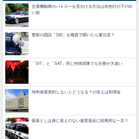
交通機動隊のパトカーを見分ける方法は赤色灯の下の白
い箱
警察の隠語「330」を職質で聞いたら要注意？
「SIT」と「SAT」同じ特殊部隊でも任務が大違い
NHK衛星契約しないとどうなる？の答えは割増金
坂落としは身に覚えのない速度違反に効果的な一言？