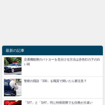
最新の記事
交通機動隊のパトカーを見分ける方法は赤色灯の下の白
い箱
警察の隠語「330」を職質で聞いたら要注意？
「SIT」と「SAT」同じ特殊部隊でも任務が大違い