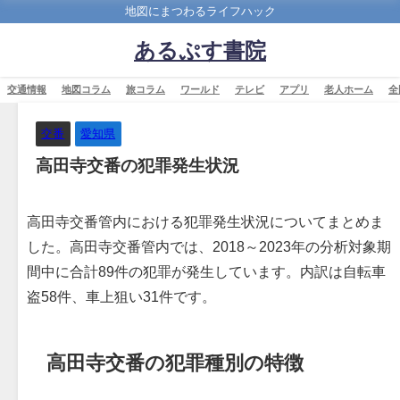
地図にまつわるライフハック
あるぷす書院
交通情報
地図コラム
旅コラム
ワールド
テレビ
アプリ
老人ホーム
全
交番
愛知県
高田寺交番の犯罪発生状況
高田寺交番管内における犯罪発生状況についてまとめま
した。高田寺交番管内では、2018～2023年の分析対象期
間中に合計89件の犯罪が発生しています。内訳は自転車
盗58件、車上狙い31件です。
高田寺交番の犯罪種別の特徴