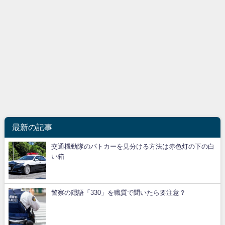
最新の記事
交通機動隊のパトカーを見分ける方法は赤色灯の下の白
い箱
警察の隠語「330」を職質で聞いたら要注意？