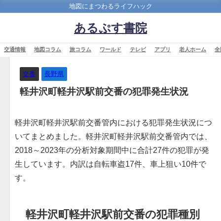
地図にまつわるライフハック
あるぷす書院
交通情報
地図コラム
旅コラム
ワールド
テレビ
アプリ
老人ホーム
全
交番
長野県
軽井沢町軽井沢駅前交番の犯罪発生状況
軽井沢町軽井沢駅前交番管内における犯罪発生状況につ
いてまとめました。軽井沢町軽井沢駅前交番管内では、
2018～2023年の分析対象期間中に合計27件の犯罪が発
生しています。内訳は自転車盗17件、車上狙い10件で
す。
軽井沢町軽井沢駅前交番の犯罪種別