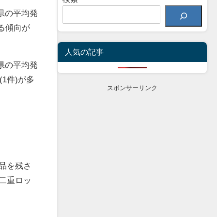
県の平均発
する傾向が
人気の記事
県の平均発
1件)が多
スポンサーリンク
品を残さ
二重ロッ