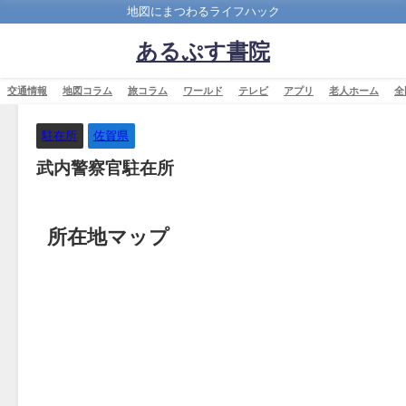
地図にまつわるライフハック
あるぷす書院
交通情報
地図コラム
旅コラム
ワールド
テレビ
アプリ
老人ホーム
全
駐在所
佐賀県
武内警察官駐在所
所在地マップ