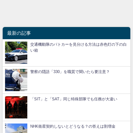
最新の記事
交通機動隊のパトカーを見分ける方法は赤色灯の下の白
い箱
警察の隠語「330」を職質で聞いたら要注意？
「SIT」と「SAT」同じ特殊部隊でも任務が大違い
NHK衛星契約しないとどうなる？の答えは割増金