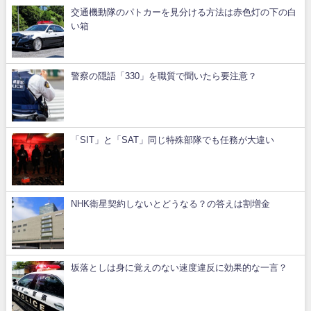
交通機動隊のパトカーを見分ける方法は赤色灯の下の白
い箱
警察の隠語「330」を職質で聞いたら要注意？
「SIT」と「SAT」同じ特殊部隊でも任務が大違い
NHK衛星契約しないとどうなる？の答えは割増金
坂落としは身に覚えのない速度違反に効果的な一言？