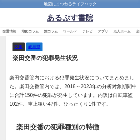
地図にまつわるライフハック
あるぷす書院
交通情報
地図コラム
旅コラム
ワールド
テレビ
アプリ
老人ホーム
全
交番
岐阜県
楽田交番の犯罪発生状況
楽田交番管内における犯罪発生状況についてまとめまし
た。楽田交番管内では、2018～2023年の分析対象期間中
に合計150件の犯罪が発生しています。内訳は自転車盗
102件、車上狙い47件、ひったくり1件です。
楽田交番の犯罪種別の特徴