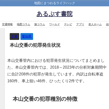
地図にまつわるライフハック
あるぷす書院
交通情報
地図コラム
旅コラム
ワールド
テレビ
アプリ
老人ホーム
全
交番
愛知県
本山交番の犯罪発生状況
本山交番管内における犯罪発生状況についてまとめまし
た。本山交番管内では、2018～2023年の分析対象期間中
に合計208件の犯罪が発生しています。内訳は自転車盗
160件、車上狙い46件、ひったくり2件です。
本山交番の犯罪種別の特徴