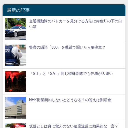
最新の記事
交通機動隊のパトカーを見分ける方法は赤色灯の下の白
い箱
警察の隠語「330」を職質で聞いたら要注意？
「SIT」と「SAT」同じ特殊部隊でも任務が大違い
NHK衛星契約しないとどうなる？の答えは割増金
坂落としは身に覚えのない速度違反に効果的な一言？