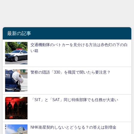
最新の記事
交通機動隊のパトカーを見分ける方法は赤色灯の下の白
い箱
警察の隠語「330」を職質で聞いたら要注意？
「SIT」と「SAT」同じ特殊部隊でも任務が大違い
NHK衛星契約しないとどうなる？の答えは割増金