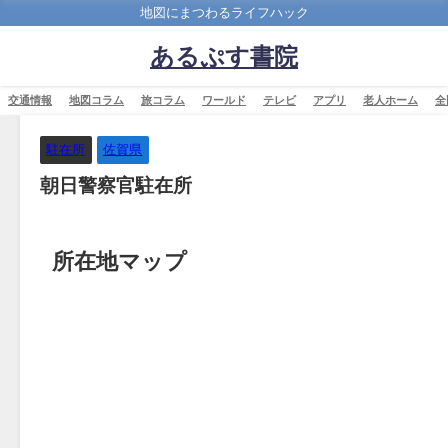
地図にまつわるライフハック
あるぷす書院
交通情報
地図コラム
旅コラム
ワールド
テレビ
アプリ
老人ホーム
全
駐在所
佐賀県
朝日警察官駐在所
所在地マップ