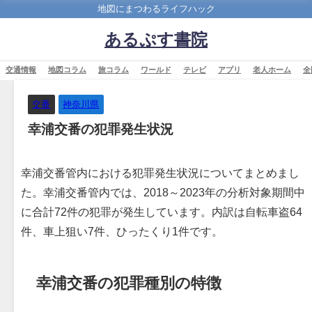
地図にまつわるライフハック
あるぷす書院
交通情報
地図コラム
旅コラム
ワールド
テレビ
アプリ
老人ホーム
全
交番
神奈川県
幸浦交番の犯罪発生状況
幸浦交番管内における犯罪発生状況についてまとめまし
た。幸浦交番管内では、2018～2023年の分析対象期間中
に合計72件の犯罪が発生しています。内訳は自転車盗64
件、車上狙い7件、ひったくり1件です。
幸浦交番の犯罪種別の特徴