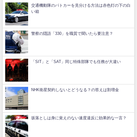
交通機動隊のパトカーを見分ける方法は赤色灯の下の白
い箱
警察の隠語「330」を職質で聞いたら要注意？
「SIT」と「SAT」同じ特殊部隊でも任務が大違い
NHK衛星契約しないとどうなる？の答えは割増金
坂落としは身に覚えのない速度違反に効果的な一言？