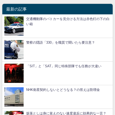
最新の記事
交通機動隊のパトカーを見分ける方法は赤色灯の下の白
い箱
警察の隠語「330」を職質で聞いたら要注意？
「SIT」と「SAT」同じ特殊部隊でも任務が大違い
NHK衛星契約しないとどうなる？の答えは割増金
坂落としは身に覚えのない速度違反に効果的な一言？