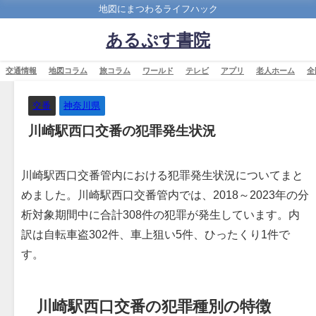
地図にまつわるライフハック
あるぷす書院
交通情報
地図コラム
旅コラム
ワールド
テレビ
アプリ
老人ホーム
全
交番
神奈川県
川崎駅西口交番の犯罪発生状況
川崎駅西口交番管内における犯罪発生状況についてまと
めました。川崎駅西口交番管内では、2018～2023年の分
析対象期間中に合計308件の犯罪が発生しています。内
訳は自転車盗302件、車上狙い5件、ひったくり1件で
す。
川崎駅西口交番の犯罪種別の特徴