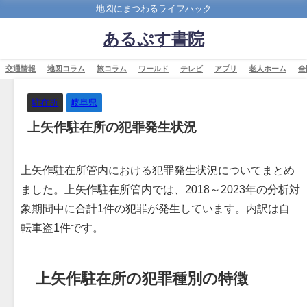
地図にまつわるライフハック
あるぷす書院
交通情報
地図コラム
旅コラム
ワールド
テレビ
アプリ
老人ホーム
全
駐在所
岐阜県
上矢作駐在所の犯罪発生状況
上矢作駐在所管内における犯罪発生状況についてまとめ
ました。上矢作駐在所管内では、2018～2023年の分析対
象期間中に合計1件の犯罪が発生しています。内訳は自
転車盗1件です。
上矢作駐在所の犯罪種別の特徴