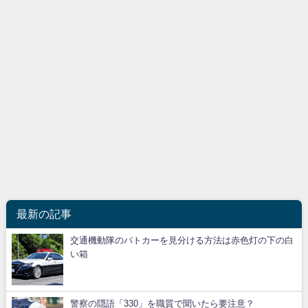
最新の記事
交通機動隊のパトカーを見分ける方法は赤色灯の下の白
い箱
警察の隠語「330」を職質で聞いたら要注意？