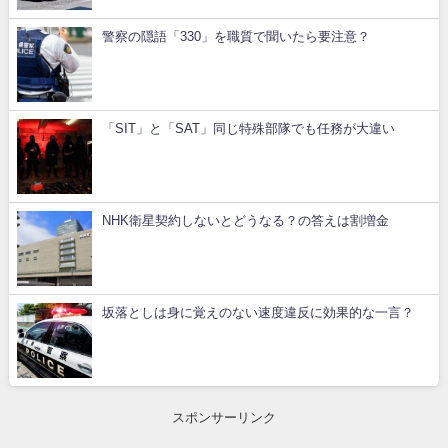
警察の隠語「330」を職質で聞いたら要注意？
「SIT」と「SAT」同じ特殊部隊でも任務が大違い
NHK衛星契約しないとどうなる？の答えは割増金
坂落としは身に覚えのない速度違反に効果的な一言？
スポンサーリンク