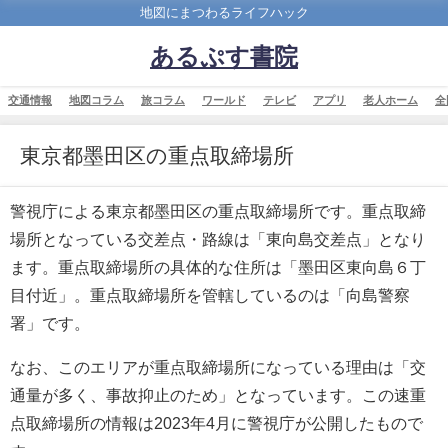
地図にまつわるライフハック
あるぷす書院
交通情報
地図コラム
旅コラム
ワールド
テレビ
アプリ
老人ホーム
全
東京都墨田区の重点取締場所
警視庁による東京都墨田区の重点取締場所です。重点取締
場所となっている交差点・路線は「東向島交差点」となり
ます。重点取締場所の具体的な住所は「墨田区東向島６丁
目付近」。重点取締場所を管轄しているのは「向島警察
署」です。
なお、このエリアが重点取締場所になっている理由は「交
通量が多く、事故抑止のため」となっています。この速重
点取締場所の情報は2023年4月に警視庁が公開したもので