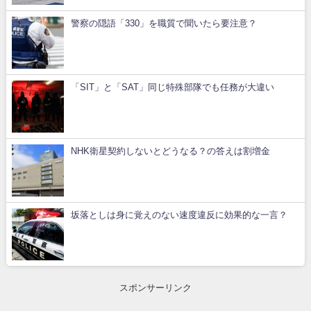
警察の隠語「330」を職質で聞いたら要注意？
「SIT」と「SAT」同じ特殊部隊でも任務が大違い
NHK衛星契約しないとどうなる？の答えは割増金
坂落としは身に覚えのない速度違反に効果的な一言？
スポンサーリンク