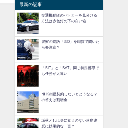
最新の記事
交通機動隊のパトカーを見分ける
方法は赤色灯の下の白い箱
警察の隠語「330」を職質で聞いた
ら要注意？
「SIT」と「SAT」同じ特殊部隊で
も任務が大違い
NHK衛星契約しないとどうなる？
の答えは割増金
坂落としは身に覚えのない速度違
反に効果的な一言？